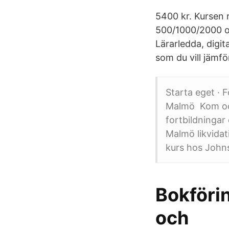
5400 kr. Kursen r
500/1000/2000 oc
Lärarledda, digital
som du vill jämfö
Starta eget · 
Malmö Kom och
fortbildningar
Malmö likvidat
kurs hos Johns
Bokföri
och