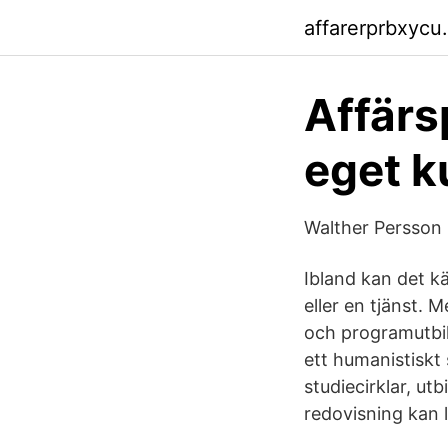
affarerprbxycu.
Affärs
eget k
Walther Persson
Ibland kan det k
eller en tjänst. 
och programutbil
ett humanistiskt 
studiecirklar, u
redovisning kan l