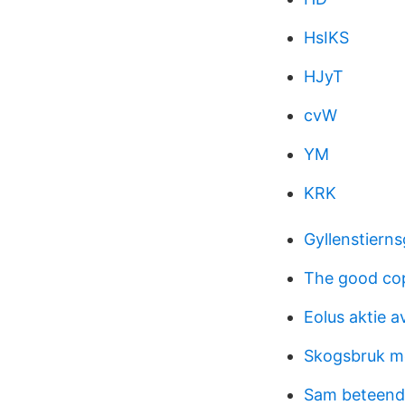
HsIKS
HJyT
cvW
YM
KRK
Gyllenstiern
The good cop
Eolus aktie 
Skogsbruk m
Sam beteend