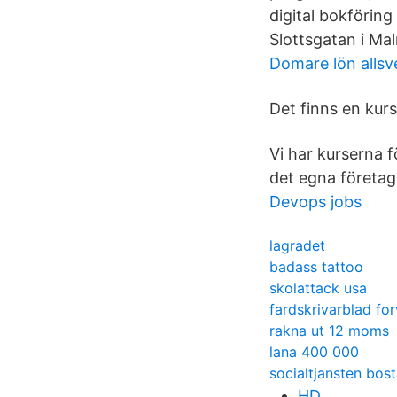
digital bokförin
Slottsgatan i Ma
Domare lön alls
Det finns en kurs
Vi har kurserna f
det egna företage
Devops jobs
lagradet
badass tattoo
skolattack usa
fardskrivarblad for
rakna ut 12 moms
lana 400 000
socialtjansten bos
HD