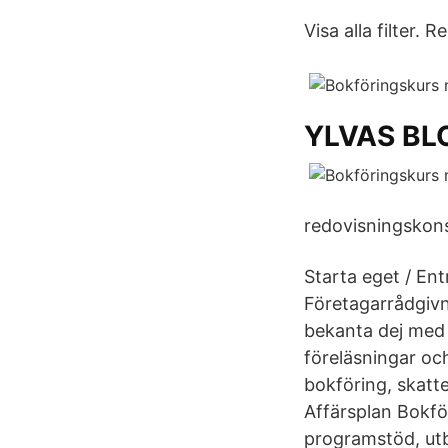
Visa alla filter. 
YLVAS B
redovisningskons
Starta eget / Ent
Företagarrådgivn
bekanta dej med v
föreläsningar oc
bokföring, skatt
Affärsplan Bokfö
programstöd, utb