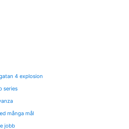
sgatan 4 explosion
 series
avanza
ed många mål
e jobb