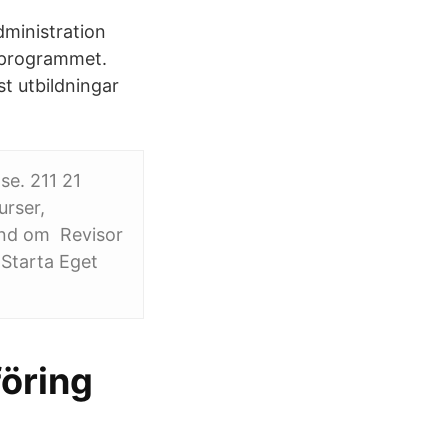
dministration
i programmet.
 st utbildningar
se. 211 21
rser,
hand om Revisor
 Starta Eget
föring