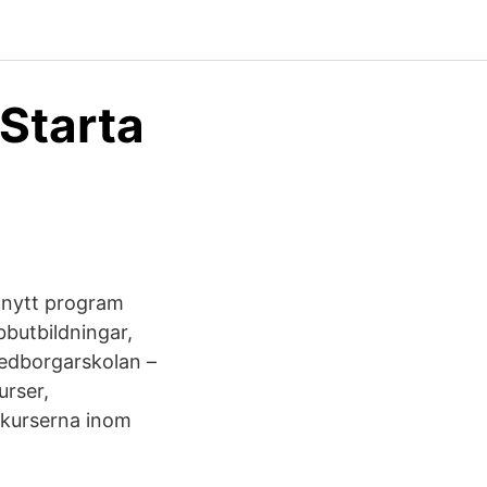
 Starta
 nytt program
bbutbildningar,
Medborgarskolan –
urser,
uxkurserna inom