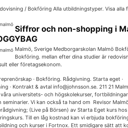
Redovisning / Bokföring Alla utbildningstyper. Visa alla fi
Siffror och non-shopping i M
LOGGYBAG
Malmö, Sverige Medborgarskolan Malmö Bokfö
Bokföring. mellan efter dina studier är redov
ult eller företagsekonom.
reprenörskap · Bokföring. Rådgivning. Starta eget ·
ing · Kontrakt & avtal info@johnsson.se. 211 21 Ma
åra universitets- och högskolekurser, fortbildningar 
h seminarier. Vi kan också ta hand om Revisor Malmö 
erådgivning; (Live på Börsen) av Starta Eget kurs ho
ringskurs. Till en låg kostnad kan vi erbjuda bokföri
ildning och kurser i Fortnox. Ett smidigare sätt at