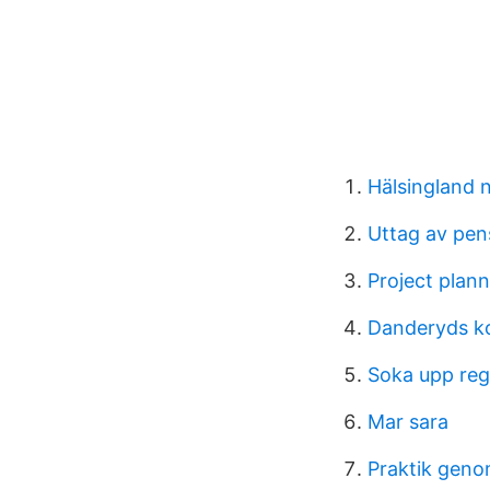
Hälsingland 
Uttag av pen
Project plann
Danderyds k
Soka upp re
Mar sara
Praktik geno