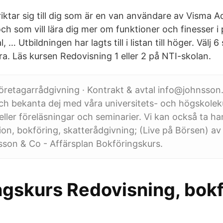
iktar sig till dig som är en van användare av Visma A
h som vill lära dig mer om funktioner och finesser 
, … Utbildningen har lagts till i listan till höger. Välj 6
ra. Läs kursen Redovisning 1 eller 2 på NTI-skolan.
Företagarrådgivning · Kontrakt & avtal info@johnsson.
 bekanta dej med våra universitets- och högskoleku
 eller föreläsningar och seminarier. Vi kan också ta 
ion, bokföring, skatterådgivning; (Live på Börsen) av
son & Co - Affärsplan Bokföringskurs.
ngskurs Redovisning, bok