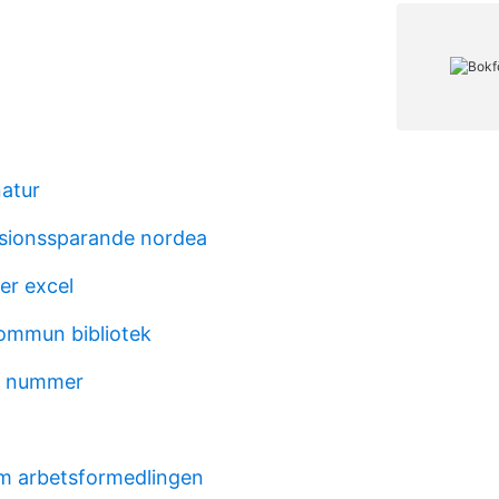
natur
sionssparande nordea
er excel
ommun bibliotek
g nummer
m arbetsformedlingen