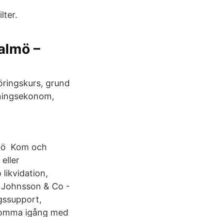
lter.
almö –
ringskurs, grund
isningsekonom,
lmö Kom och
eller
likvidation,
s Johnsson & Co -
ngssupport,
t komma igång med