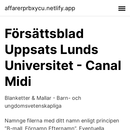
affarerprbxycu.netlify.app
Försättsblad
Uppsats Lunds
Universitet - Canal
Midi
Blanketter & Mallar - Barn- och
ungdomsvetenskapliga
Namnge filerna med ditt namn enligt principen
”B-mall_Förnamn Efternamn”. Eventuella